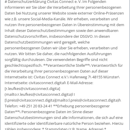
# Datenschutzerklärung Civitas Connect e. V. Im Folgenden informieren wir Sie über die Verarbeitung Ihrer personenbezogenen Daten bei Nutzung unserer Website sowie externer Online-Präsenzen wie z.B. unsere Social-Media-Kanäle. Wir erheben, verarbeiten und nutzen Ihre personenbezogenen Daten in Übereinstimmung mit dem Inhalt dieser Datenschutzbestimmungen sowie den anwendbaren Datenschutzvorschriften, insbesondere der DSGVO. In diesen Datenschutzbestimmungen wird geregelt, welche personenbezogenen Daten wir über Sie erheben, verarbeiten und nutzen. Wir bitten Sie daher, die nachfolgenden Ausführungen sorgfältig durchzulesen. Die verwendeten Begriffe sind nicht geschlechtsspezifisch. **Verantwortliche Stelle**\ Verantwortlich für die Verarbeitung Ihrer personenbezogenen Daten auf dieser Internetseite ist: Civitas Connect e.V.\ Hafenweg 7\ 48155 Münster\ Internetseite: civitasconnect.digital\ E-Mail-Adresse: [r.leufkes@civitasconnect.digita](mailto:r.leufkes@civitasconnect.digita)l I [l.preis@civitasconnect.digita](mailto:l.preis@civitasconnect.digita)l\ Telefon: +49 251 20 83-24 41 **Erhebung personenbezogener Daten**\ Personenbezogene Daten im Sinne dieser Datenschutzbestimmungen sind alle Informationen, die sich auf eine identifizierte oder identifizierbare natürliche Person beziehen. Hierzu zählen insbesondere: * Stammdaten (z.B. Name, Adresse) * Inhaltsdaten (alle von Ihnen auf der Website eingetragenen Daten) * Kontaktdaten (z.B. E-Mail, Telefonnummern) * Metadaten (z.B. Geräteinformationen, IP-Adressen) * Nutzungsdaten (z.B. besuchte Websites, Interesse an Inhalten, Zugriffszeiten) * Standortdaten **Verwendungszweck und Rechtsgrundlagen**\ Wir verwenden Ihre personenbezogenen Daten zu folgenden Zwecken: * Um die von Ihnen gewünschten Dienste zu erbringen * Um sicherzustellen, dass unsere Website in möglichst effektiver und interessanter Weise Ihnen gegenüber präsentiert wird (z.B. Speicherung von Anzeigepräferenzen etc.) * Um unseren Verpflichtungen aus etwaigen zwischen Ihnen und uns geschlossenen Verträgen nachzukommen (z.B. Nutzung unserer Plattform) * Um Ihnen die Teilnahme an interaktiven Angeboten zu ermöglichen, sofern Sie dies wünschen * Um Sie über Änderungen unserer Leistungen zu informieren * Für Kontaktanfragen und Kommunikation durch und mit Ihnen **Maßgebliche Rechtsgrundlagen**\ Nach Maßgabe des Art. 13 DSGVO teilen wir Ihnen die Rechtsgrundlagen unserer Datenverarbeitungen mit. Sofern die Rechtsgrundlage in der Datenschutzerklärung nicht genannt wird, gilt Folgendes: Die Rechtsgrundlage für die Einholung von Einwilligungen ist Art. 6 Abs. 1 lit. a und Art. 7 DSGVO, die Rechtsgrundlage für die Verarbeitung zur Erfüllung unserer Leistungen und Durchführung vertraglicher Maßnahmen sowie Beantwortung von Anfragen ist Art. 6 Abs. 1 lit. b DSGVO, die Rechtsgrundlage für die Verarbeitung zur Erfüllung unserer rechtlichen Verpflichtungen ist Art. 6 Abs. 1 lit. c DSGVO, und die Rechtsgrundlage für die Verarbeitung zur Wahrung unserer berechtigten Interessen ist Art. 6 Abs. 1 lit. f DSGVO. Für den Fall, dass lebenswichtige Interessen der betroffenen Person oder einer anderen natürlichen Person eine Verarbeitung personenbezogener Daten erforderlich machen, dient Art. 6 Abs. 1 lit. d DSGVO als Rechtsgrundlage. **Keine Weitergabe Ihrer personenbezogenen Daten**\ Wir geben Ihre personenbezogenen Daten nicht an Dritte weiter, es sei denn, Sie haben in die Datenweitergabe eingewilligt oder wir sind aufgrund gesetzlicher Bestimmungen und/oder behördlicher oder gerichtlicher Anordnungen zu einer Datenweitergabe berechtigt oder verpflichtet. Dabei kann es sich insbesondere um die Auskunftserteilung für Zwecke der Strafverfolgung, zur Gefahrenabwehr oder zur Durchsetzung geistiger Eigentumsrechte handeln. **Einsatz von Cookies**\ Zusätzlich zu den oben genannten Daten verwenden wir bei Ihrer Nutzung unserer Website technische Hilfsmittel für verschiedene Funktionen, insbesondere Cookies, die auf Ihrem Endgerät gespeichert werden können. Sie haben bei Aufruf unserer Website und jederzeit später die Wahl, ob Sie das Setzen von Cookies generell zulassen oder welche einzelnen zusätzlichen Funktionen Sie auswählen möchten. Änderungen können Sie in Ihren Browsereinstellungen oder über unseren Consent-Manager vornehmen. Nachfolgend beschreiben wir zunächst Cookies aus technischer Sicht, bevor wir auf Ihre individuellen Auswahlmöglichkeiten näher eingehen, indem wir technisch notwendige Cookies und von Ihnen freiwillig aus- oder abwählbare Cookies beschreiben. Cookies sind Textdateien oder Informationen in einer Datenbank, die auf Ihrer Festplatte gespeichert und dem von Ihnen verwendeten Browser zugeordnet werden, sodass der Stelle, die den Cookie setzt, bestimmte Informationen zufließen können. Cookies können keine Programme ausführen oder Viren auf Ihren Computer übertragen, sondern dienen primär dazu, das Internetangebot schneller und nutzerfreundlicher auszugestalten. Diese Website nutzt folgende Arten von Cookies, deren Funktionsweise und Rechtsgrundlage wir nachfolgend erläutern werden: * **Transiente Cookies:** Solche, insbesondere Session-Cookies, werden bei Schließen des Browsers oder durch Ausloggen automatisiert gelöscht. Sie enthalten eine sog. Session-ID. So lassen sich verschiedene Anfragen Ihres Browsers der gemeinsamen Sitzung zuordnen und Ihr Rechner kann wiedererkannt werden, wenn Sie auf unsere Website zurückkehren. * **Persistente Cookies:** Solche werden automatisiert nach einer vorgegebenen Dauer gelöscht, die je nach Cookie unterschiedlich festgelegt ist. Sie können in den Einstellungen Ihres Browsers die gesetzten Cookies und die Laufzeiten jederzeit einsehen und die Cookies manuell löschen. **Notwendige/Essenzielle Cookies:** Der technische Aufbau der Website erfordert es, dass wir Techniken, insbesondere Cookies, nutzen. Ohne diesen Techniken kann unsere Website nicht (vollständig korrekt) angezeigt werden oder die Support-Funktionen könnten nicht ermöglicht werden. Dabei handelt es sich grundsätzlich um transiente Cookies, die nach Ende Ihres Website-Besuchs, spätestens bei Schließen Ihres Browsers, gelöscht werden. Diese Cookies können Sie nicht abwählen, wenn Sie unsere Website nutzen möchten. Rechtsgrundlage dieser Verarbeitung ist Art. 6 Abs. 1 S. 1 lit. f DS-GVO. **Optionale Cookies bei Erteilung Ihrer Einwilligung:** Verschiedene Cookies setzen wir nur nach Ihrer Einwilligung, die Sie bei Ihrem ersten Besuch unserer Website über das sog. Cookie-Consent-Tool auswählen können. Die Funktionen werden nur im Falle Ihrer Zustimmung aktiviert und können insbesondere dazu dienen, dass wir die Besuche auf unserer Website analysieren und verbessern können, Ihnen die Bedienung über verschiedene Browser oder Endgeräte zu erleichtern, Sie bei einem Besuch wiederzuerkennen oder Werbung (ggf. auch um Werbung an den Interessen zu orientieren, Effektivität von Anzeigen zu messen oder interessenorientierte Werbung zu zeigen) zu schalten. Rechtsgrundlage dieser Verarbeitung ist Art. 6 Abs. 1 S. 1 lit. a DS-GVO. Der Widerruf Ihrer Einwilligung ist jederzeit möglich, ohne dass davon die Zulässigkeit der Verarbeitung bis zum Widerruf berührt wird. Die Funktionen, die Sie jeweils einzeln über den Consent-Manager auswählen und wieder widerrufen können, sind hier deaktiviert, da wir zur Zeit keine Cookies nutzen, die einer Einwilligung bedürfen. Auf dieser Website werden ausschließlich notwendige/essenzielle Cookies eingesetzt. **\ Logfiles**\ Bei der informatorischen Nutzung der Website, also der bloßen Betrachtung ohne eine Registrierung und ohne, dass Sie uns anderweitig Informationen mitteilen, verarbeiten wir die personenbezogenen Daten, die Ihr Browser an unseren Server übermittelt. Die nachfolgend beschriebenen Daten sind für uns technisch erforderlich, um Ihnen unsere Website anzuzeigen und die Stabilität und Sicherheit zu gewährleisten und müssen daher von uns verarbeitet werden. Rechtsgrundlage ist Art. 6 Abs. 1 S. 1 lit. f DSGVO: * IP-Adresse * Daten und Uhrzeit der Anfrage * Inhalt der Aufforderung (besuchte Seite) * Zugriffsstatus/http-Statuscode * Jeweils übertragene Datenmenge * Vorher besuchte Seite * Browser * Betriebssystem * Sprache und Version der Browsersoftware **Präsenzen in sozialen Medien**\ Zum Zwecke der Kommunikation und um den Nutzern Informationen über uns anbieten zu können, betreiben wir Onlinepräsenzen in sozialen Netzwerken und verarbeiten in diesem Rahmen Ihre Daten. Wir weisen Sie darauf hin, dass Ihre Daten ggf. außerhalb der Europäischen Union verarbeitet werden und sich daraus Risiken ergeben können, da die Geltendmachung Ihrer Rechte außerhalb der Europäischen Union erschwert sein kann. Darüber hinaus können Ihre Nutzerdaten innerhalb sozialer Netzwerke für Marktforschungs- und Webezwecke verwendet werden, sodass Ihnen bspw. personalisierte Werbung auf Basis Ihrer Nutzerprofile ausgespielt werden kann. Dies geschieht in der Regel durch den Einsatz von Cookies im jeweiligen Netzwerk. Für detaillierte Informationen über die Verarbeitung Ihrer Daten und für die Geltendmachung Ihrer Rechte verweisen wir Sie auf die Datenschutzhinweise des jeweiligen sozialen Netzwerks. Sollten Sie dennoch Hilfe benötigen, wenden Sie sich gerne an uns unter den oben genannten Kontaktdaten. Wir unterhalten Online-Präsenzen bei den folgenden sozialen Netzwerken: * **LinkedIn**: LinkedIn Ireland Unlimited Company, Wilton Place, Dublin 2, Irland; Website: [https://www.linkedin.com;](https://www.linkedin.com;) Datenschutzerklärung: [https://www.linkedin.com/legal/privacy-policy;](https://www.linkedin.com/legal/privacy-policy;) Widerspruchsmöglichkeit (Opt-Out): [https://www.linkedin.com/psettings/guest-controls/retargeting-opt-out.](https://www.linkedin.com/psettings/guest-controls/retargeting-opt-out.) * **Twitter:** Twitter Inc., 1355 Market Street, Suite 900, San Francisco, CA 94103, USA; Website: [https://www.twitter.com](https://www.twitter.com) D